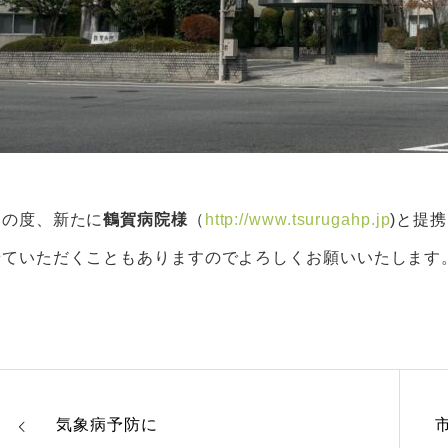
この度、新たに
鶴賀病院様
（
http://www.tsurugahp.jp
)と提
せていただくこともありますのでよろしくお願いいたします
気象病予防に