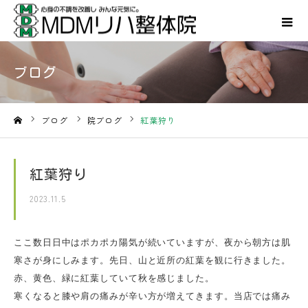
ブログ
ブログ
院ブログ
紅葉狩り
ホーム
紅葉狩り
2023.11.5
ここ数日日中はポカポカ陽気が続いていますが、夜から朝方は肌
寒さが身にしみます。先日、山と近所の紅葉を観に行きました。
赤、黄色、緑に紅葉していて秋を感じました。
寒くなると膝や肩の痛みが辛い方が増えてきます。当店では痛み