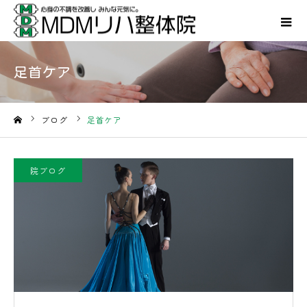
足首ケア
ブログ
足首ケア
ホーム
院ブログ