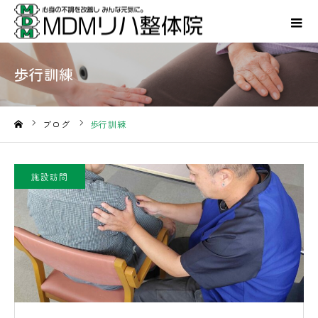
歩行訓練
ブログ
歩行訓練
ホーム
施設訪問